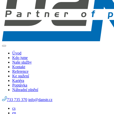
Úvod
Kdo jsme
Naše služby
Kontakt
Reference
Ke stažení
Kariéra
Poptávka
Náhradní plnění
733 735 370
info@danstr.cz
cs
en