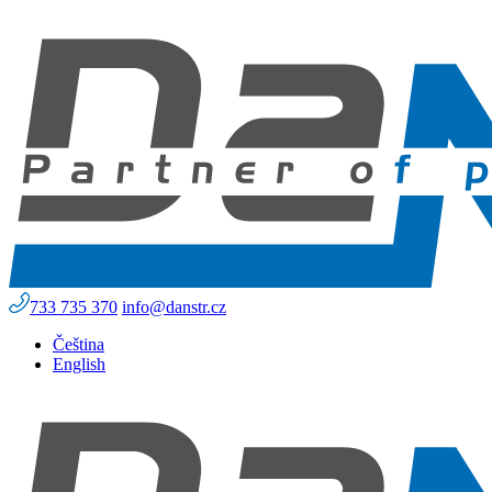
733 735 370
info@danstr.cz
Čeština
English