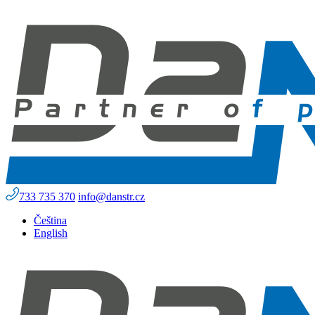
733 735 370
info@danstr.cz
Čeština
English