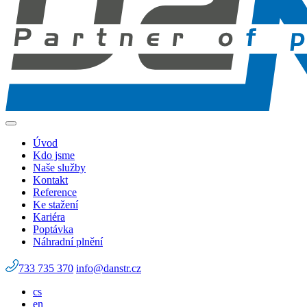
Úvod
Kdo jsme
Naše služby
Kontakt
Reference
Ke stažení
Kariéra
Poptávka
Náhradní plnění
733 735 370
info@danstr.cz
cs
en