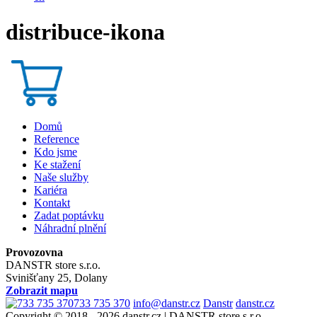
distribuce-ikona
Domů
Reference
Kdo jsme
Ke stažení
Naše služby
Kariéra
Kontakt
Zadat poptávku
Náhradní plnění
Provozovna
DANSTR store s.r.o.
Svinišťany 25, Dolany
Zobrazit mapu
733 735 370
info@danstr.cz
Danstr
danstr.cz
Copyright © 2018 - 2026 danstr.cz | DANSTR store s.r.o.