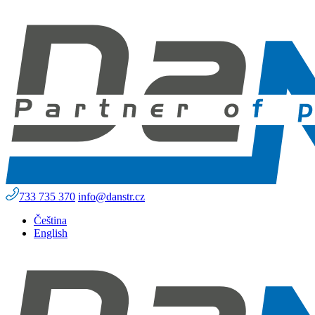
733 735 370
info@danstr.cz
Čeština
English