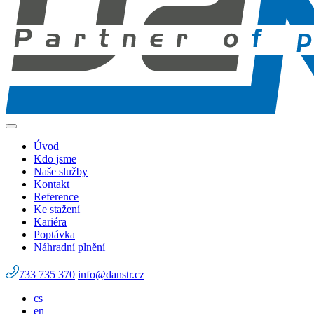
Úvod
Kdo jsme
Naše služby
Kontakt
Reference
Ke stažení
Kariéra
Poptávka
Náhradní plnění
733 735 370
info@danstr.cz
cs
en